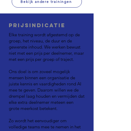
Bekijk andere trainingen
Prijsindicatie
Elke training wordt afgestemd op de
groep, het niveau, de duur en de
gewenste inhoud. We werken bewust
niet met een prijs per deelnemer, maar
met een prijs per groep of traject.
Ons doel is om zoveel mogelijk
mensen binnen een organisatie de
juiste kennis en vaardigheden rond AI
mee te geven. Daarom willen we de
drempel laag houden en vermijden dat
elke extra deelnemer meteen een
grote meerkost betekent.
Zo wordt het eenvoudiger om
volledige teams mee te nemen in het