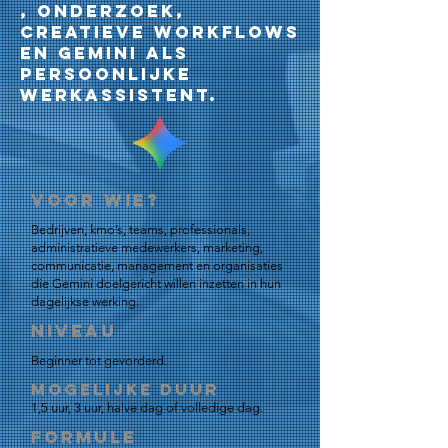
, onderzoek,
creatieve workflows
en Gemini als
persoonlijke
werkassistent.
Voor wie?
Bedrijven, kmo’s, teams, professionals,
administratieve medewerkers, marketing,
communicatie, management en organisaties
die Gemini doelgericht willen inzetten in hun
dagelijkse werking.
Niveau
Beginner tot gevorderd.
Mogelijke duur
1,5 uur, 3 uur, halve dag of volledige dag.
Formule