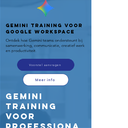
Gemini Training voor
Google Workspace
Ontdek hoe Gemini teams ondersteunt bij
samenwerking, communicatie, creatief werk
en productiviteit.
Voorstel aanvragen
Meer info
Gemini
Training
voor
professiona