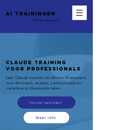
AI trainingen
Vlaanderen
Claude Training
voor Professionals
Leer Claude inzetten als slimme AI assistent
voor denkwerk, analyse, communicatie en
complexe professionele taken.
Voorstel aanvragen
Meer info