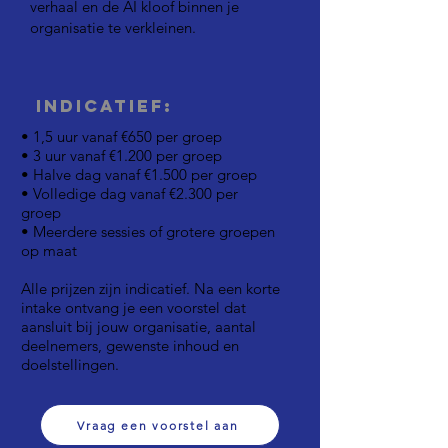
verhaal en de AI kloof binnen je
organisatie te verkleinen.
Indicatief:
• 1,5 uur vanaf €650 per groep
• 3 uur vanaf €1.200 per groep
• Halve dag vanaf €1.500 per groep
• Volledige dag vanaf €2.300 per
groep
• Meerdere sessies of grotere groepen
op maat
Alle prijzen zijn indicatief. Na een korte
intake ontvang je een voorstel dat
aansluit bij jouw organisatie, aantal
deelnemers, gewenste inhoud en
doelstellingen.
Vraag een voorstel aan