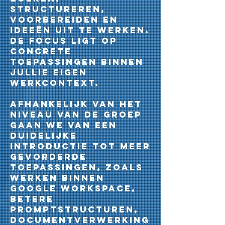
structureren,
voorbereiden en
ideeën uit te werken.
De focus ligt op
concrete
toepassingen binnen
jullie eigen
werkcontext.
Afhankelijk van het
niveau van de groep
gaan we van een
duidelijke
introductie tot meer
gevorderde
toepassingen, zoals
werken binnen
Google Workspace,
betere
promptstructuren,
documentverwerking