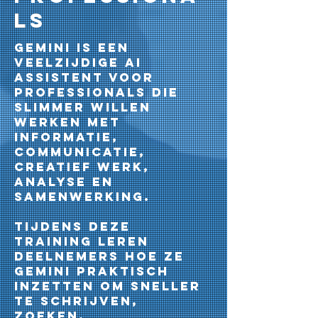
ls
Gemini is een
veelzijdige AI
assistent voor
professionals die
slimmer willen
werken met
informatie,
communicatie,
creatief werk,
analyse en
samenwerking.
Tijdens deze
training leren
deelnemers hoe ze
Gemini praktisch
inzetten om sneller
te schrijven,
zoeken,