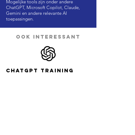
Mogelijke tools zijn onder andere
ChatGPT, Microsoft Copilot, Claude,
Gemini en andere relevante AI
toepassingen.
Ook interessant
ChatGPT Training
voor Professionals
Leer ChatGPT doelgericht gebruiken om
sneller, slimmer en creatiever te werken in
verschillende professionele taken.
Voorstel aanvragen
Meer info