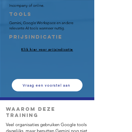
Incompany of online.
Tools
Gemini, Google Workspace en andere
relevante AI tools wanneer nuttig.
Prijsindicatie
Klik hier voor prijsindicatie
Vraag een voorstel aan
Waarom deze
Training
Veel organisaties gebruiken Google tools
dagelijks, maar benutten Gemini nog niet