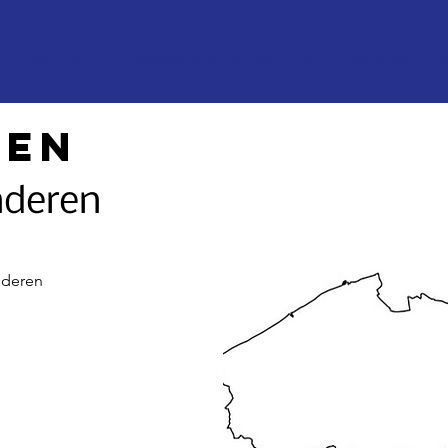
Diensten
Vraag vrijblijvend een voorstel 
nen
nderen
nderen