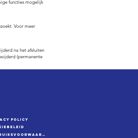
ige functies mogelijk
ezoekt. Voor meer
jderd na het afsluiten
erwijderd (permanente
vacy policy
kiebeleid
Gebruiksvoorwaarden