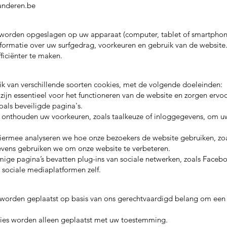
anderen.be
e worden opgeslagen op uw apparaat (computer, tablet of smartpho
formatie over uw surfgedrag, voorkeuren en gebruik van de website
ficiënter te maken.
k van verschillende soorten cookies, met de volgende doeleinden:
 zijn essentieel voor het functioneren van de website en zorgen ervo
oals beveiligde pagina's.
s onthouden uw voorkeuren, zoals taalkeuze of inloggegevens, om uw
 Hiermee analyseren we hoe onze bezoekers de website gebruiken, zoa
vens gebruiken we om onze website te verbeteren.
ige pagina’s bevatten plug-ins van sociale netwerken, zoals Faceb
sociale mediaplatformen zelf.
s worden geplaatst op basis van ons gerechtvaardigd belang om een
kies worden alleen geplaatst met uw toestemming.