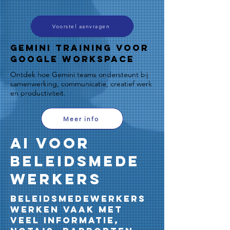
Voorstel aanvragen
Gemini Training voor
Google Workspace
Ontdek hoe Gemini teams ondersteunt bij
samenwerking, communicatie, creatief werk
en productiviteit.
Meer info
AI voor
Beleidsmede
werkers
Beleidsmedewerkers
werken vaak met
veel informatie,