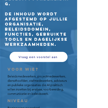
g.
De inhoud wordt
afgestemd op jullie
organisatie,
beleidsdomein,
functies, gebruikte
tools en dagelijkse
werkzaamheden.
Vraag een voorstel aan
Voor wie?
Beleidsmedewerkers, projectmedewerkers,
diensthoofden, stafmedewerkers, adviseurs
en publieke organisaties die AI praktisch
willen inzetten bij analyse, voorbereiding,
communicatie en beleidswerk.
Niveau
Beginner tot gevorderd.