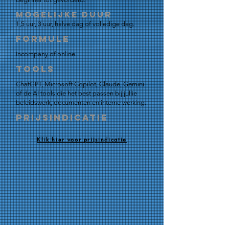
Mogelijke duur
1,5 uur, 3 uur, halve dag of volledige dag.
Formule
Incompany of online.
Tools
ChatGPT, Microsoft Copilot, Claude, Gemini
of de AI tools die het best passen bij jullie
beleidswerk, documenten en interne werking.
Prijsindicatie
Klik hier voor prijsindicatie