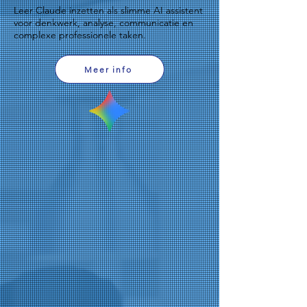
Leer Claude inzetten als slimme AI assistent
voor denkwerk, analyse, communicatie en
complexe professionele taken.
Meer info