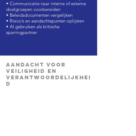
• Communicatie naar interne of externe
doelgroepen voorbereiden
• Beleidsdocumenten vergelijken
• Risico’s en aandachtspunten oplijsten
• AI gebruiken als kritische
sparringpartner
Aandacht voor
veiligheid en
verantwoordelijkhei
d