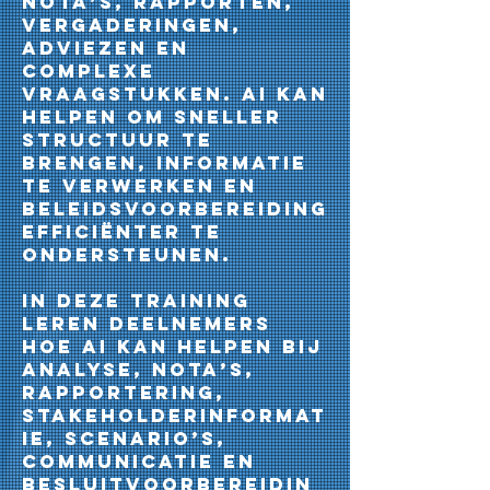
nota’s, rapporten,
vergaderingen,
adviezen en
complexe
vraagstukken. AI kan
helpen om sneller
structuur te
brengen, informatie
te verwerken en
beleidsvoorbereiding
efficiënter te
ondersteunen.
In deze training
leren deelnemers
hoe AI kan helpen bij
analyse, nota’s,
rapportering,
stakeholderinformat
ie, scenario’s,
communicatie en
besluitvoorbereidin