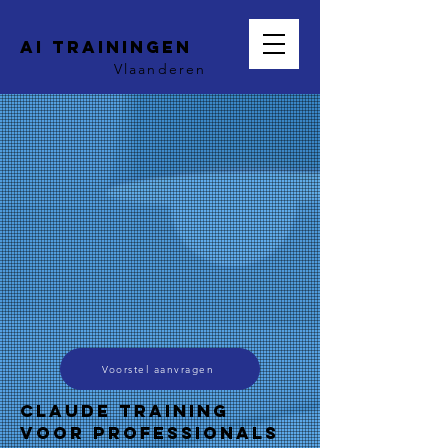
AI trainingen
Vlaanderen
Voorstel aanvragen
Claude Training
voor Professionals