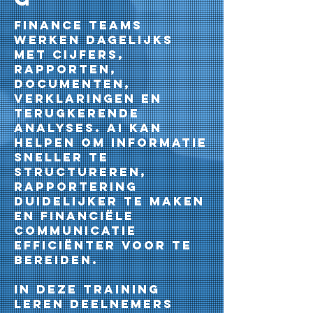
Finance teams
werken dagelijks
met cijfers,
rapporten,
documenten,
verklaringen en
terugkerende
analyses. AI kan
helpen om informatie
sneller te
structureren,
rapportering
duidelijker te maken
en financiële
communicatie
efficiënter voor te
bereiden.
In deze training
leren deelnemers