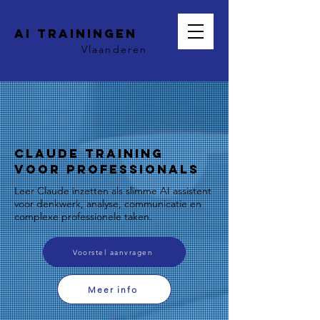
AI trainingen
Vlaanderen
Claude Training
voor Professionals
Leer Claude inzetten als slimme AI assistent
voor denkwerk, analyse, communicatie en
complexe professionele taken.
Voorstel aanvragen
Meer info