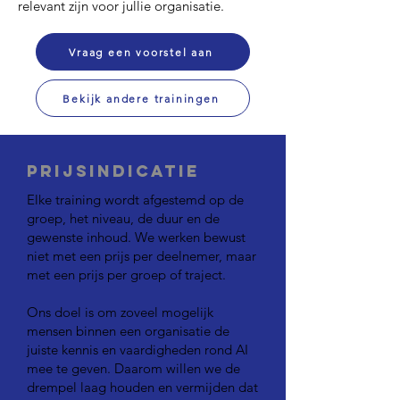
relevant zijn voor jullie organisatie.
Vraag een voorstel aan
Bekijk andere trainingen
Prijsindicatie
Elke training wordt afgestemd op de
groep, het niveau, de duur en de
gewenste inhoud. We werken bewust
niet met een prijs per deelnemer, maar
met een prijs per groep of traject.
Ons doel is om zoveel mogelijk
mensen binnen een organisatie de
juiste kennis en vaardigheden rond AI
mee te geven. Daarom willen we de
drempel laag houden en vermijden dat