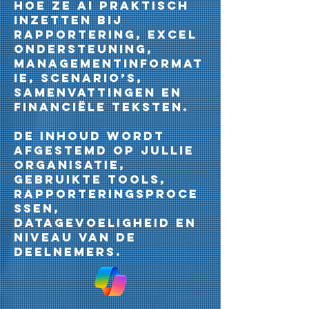
hoe ze AI praktisch
inzetten bij
rapportering, Excel
ondersteuning,
managementinformat
ie, scenario’s,
samenvattingen en
financiële teksten.
De inhoud wordt
afgestemd op jullie
organisatie,
gebruikte tools,
rapporteringsproce
ssen,
datagevoeligheid en
niveau van de
deelnemers.