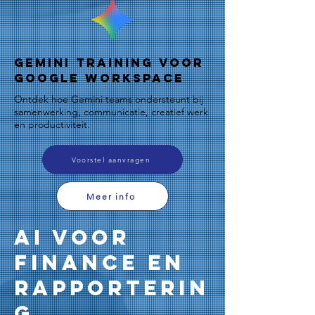
Gemini Training voor
Google Workspace
Ontdek hoe Gemini teams ondersteunt bij
samenwerking, communicatie, creatief werk
en productiviteit.
Voorstel aanvragen
Meer info
AI voor
Finance en
Rapporterin
g