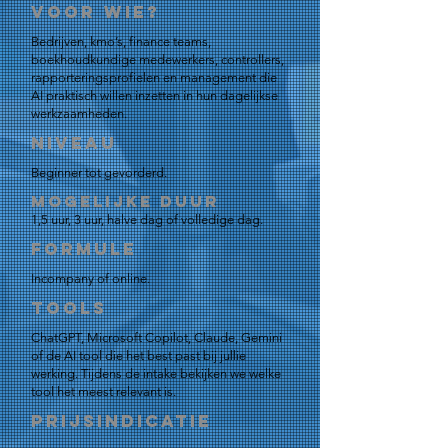
Voor wie?
Bedrijven, kmo’s, finance teams,
boekhoudkundige medewerkers, controllers,
rapporteringsprofielen en management die
AI praktisch willen inzetten in hun dagelijkse
werkzaamheden.
Niveau
Beginner tot gevorderd.
Mogelijke duur
1,5 uur, 3 uur, halve dag of volledige dag.
Formule
Incompany of online.
Tools
ChatGPT, Microsoft Copilot, Claude, Gemini
of de AI tool die het best past bij jullie
werking. Tijdens de intake bekijken we welke
tool het meest relevant is.
Prijsindicatie