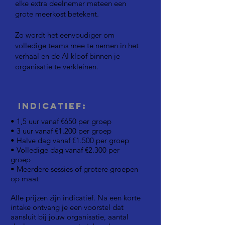
elke extra deelnemer meteen een
grote meerkost betekent.
Zo wordt het eenvoudiger om
volledige teams mee te nemen in het
verhaal en de AI kloof binnen je
organisatie te verkleinen.
Indicatief:
• 1,5 uur vanaf €650 per groep
• 3 uur vanaf €1.200 per groep
• Halve dag vanaf €1.500 per groep
• Volledige dag vanaf €2.300 per
groep
• Meerdere sessies of grotere groepen
op maat
Alle prijzen zijn indicatief. Na een korte
intake ontvang je een voorstel dat
aansluit bij jouw organisatie, aantal