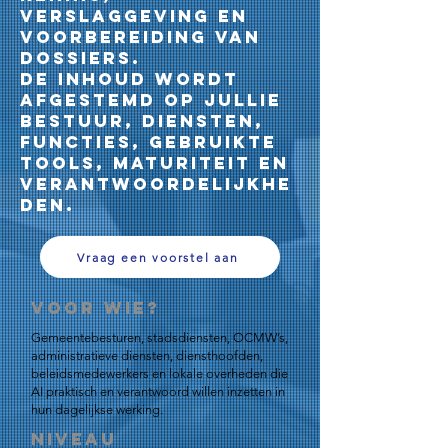
verslaggeving en
voorbereiding van
dossiers.
De inhoud wordt
afgestemd op jullie
bestuur, diensten,
functies, gebruikte
tools, maturiteit en
verantwoordelijkhe
den.
Vraag een voorstel aan
Voor wie?
Gemeentebesturen, stadsdiensten, OCMW’s,
administratieve diensten, diensthoofden,
beleidsmedewerkers en lokale overheden die
AI praktisch en verantwoord willen inzetten in
hun dagelijkse werking.
Niveau