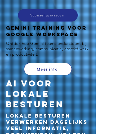
Voorstel aanvragen
Gemini Training voor
Google Workspace
Ontdek hoe Gemini teams ondersteunt bij
samenwerking, communicatie, creatief werk
en productiviteit.
Meer info
AI voor
Lokale
Besturen
Lokale besturen
verwerken dagelijks
veel informatie,