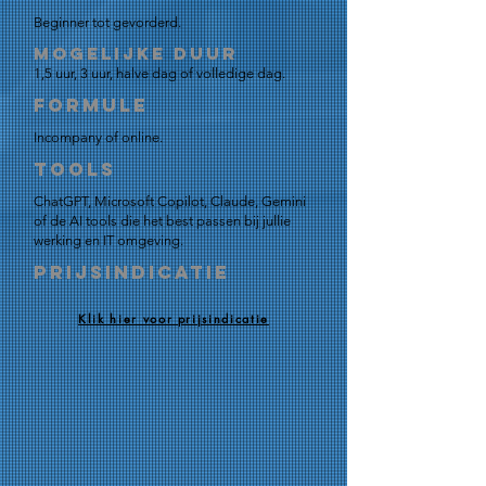
Beginner tot gevorderd.
Mogelijke duur
1,5 uur, 3 uur, halve dag of volledige dag.
Formule
Incompany of online.
Tools
ChatGPT, Microsoft Copilot, Claude, Gemini
of de AI tools die het best passen bij jullie
werking en IT omgeving.
Prijsindicatie
Klik hier voor prijsindicatie