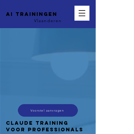
AI trainingen
Vlaanderen
Voorstel aanvragen
Claude Training
voor Professionals