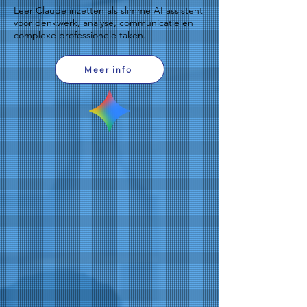
Leer Claude inzetten als slimme AI assistent
voor denkwerk, analyse, communicatie en
complexe professionele taken.
Meer info