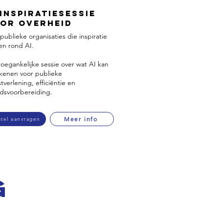
 Inspiratiesessie
or Overheid
publieke organisaties die inspiratie
en rond AI.
oegankelijke sessie over wat AI kan
kenen voor publieke
tverlening, efficiëntie en
idsvoorbereiding.
Meer info
stel aanvragen
 