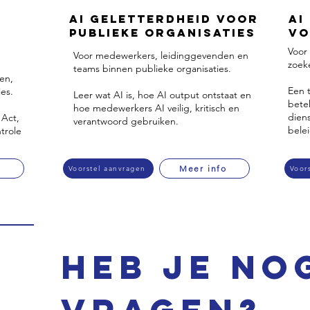
AI Geletterdheid voor
AI
Publieke Organisaties
vo
Voor 
Voor medewerkers, leidinggevenden en
zoek
teams binnen publieke organisaties.
en,
Een t
ies.
Leer wat AI is, hoe AI output ontstaat en
bete
hoe medewerkers AI veilig, kritisch en
diens
 Act,
verantwoord gebruiken.
bele
ntrole
o
Meer info
Voorstel aanvragen
Voor
Heb je nog