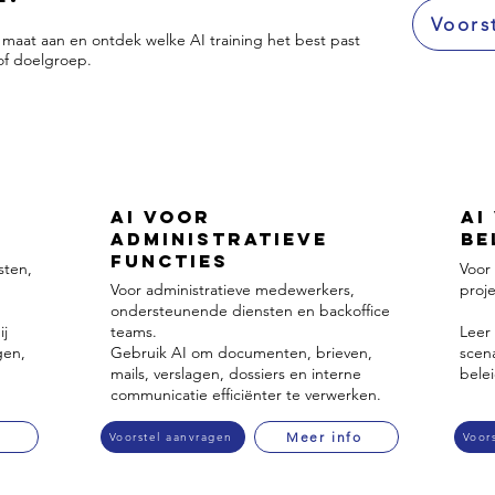
Voors
 maat aan en ontdek welke AI training het best past
 of doelgroep.
AI voor
AI
Administratieve
Be
Functies
sten,
Voor
Voor administratieve medewerkers,
proj
ondersteunende diensten en backoffice
ij
teams.
Leer 
gen,
Gebruik AI om documenten, brieven,
scena
mails, verslagen, dossiers en interne
bele
communicatie efficiënter te verwerken.
o
Meer info
Voorstel aanvragen
Voor