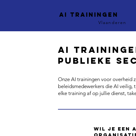
AI trainingen
Vlaanderen
AI training
publieke se
Onze AI trainingen voor overheid z
beleidsmedewerkers die AI veilig,
elke training af op jullie dienst, t
Wil je een 
organisati