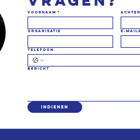
vragen?
Voornaam
*
Achte
Organisatie
E-mail
Telefoon
Bericht
Indienen