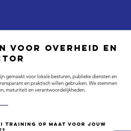
Diensten
Vraag vrijblijvend een voorstel 
en voor overheid en
ctor
ijn gemaakt voor lokale besturen, publieke diensten en
 transparant en praktisch willen gebruiken. We stemmen
aken, maturiteit en verantwoordelijkheden.
AI training op maat voor jouw
e?