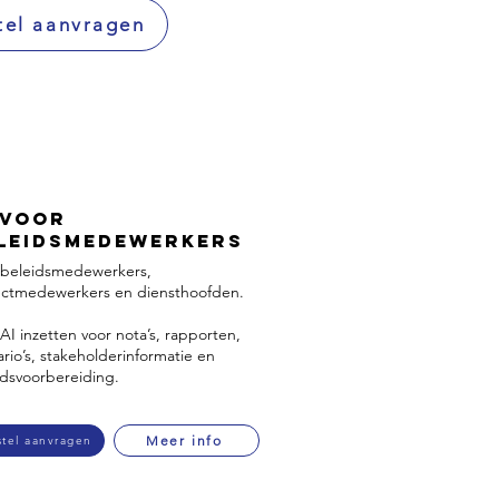
tel aanvragen
 voor
leidsmedewerkers
 beleidsmedewerkers,
ectmedewerkers en diensthoofden.​
AI inzetten voor nota’s, rapporten,
rio’s, stakeholderinformatie en
idsvoorbereiding.
Meer info
stel aanvragen