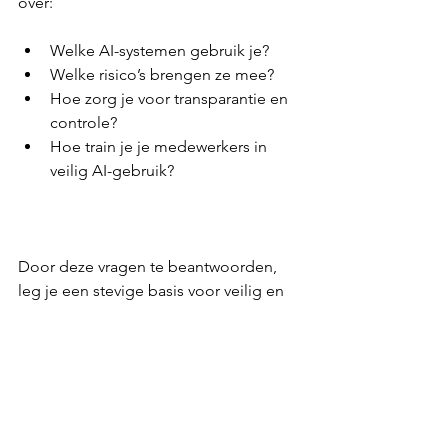
over:  
Welke AI-systemen gebruik je?  
Welke risico’s brengen ze mee?  
Hoe zorg je voor transparantie en 
controle?  
Hoe train je je medewerkers in 
veilig AI-gebruik?  
Door deze vragen te beantwoorden, 
leg je een stevige basis voor veilig en 
verantwoord AI-gebruik. Dit voorkomt 
problemen en versterkt het vertrouwen 
van iedereen die met jouw organisatie 
werkt.  