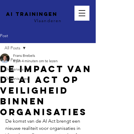
AI trainingen
Vlaanderen
Post
All Posts
Frans Brebels
All Posts
8 jun
4 minuten om te lezen
De impact van
Onderwijs
de AI Act op
Organisaties
veiligheid
binnen
organisaties
De komst van de AI Act brengt een 
nieuwe realiteit voor organisaties in 